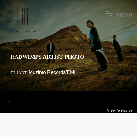
M
E
N
U
RADWIMPS ARTIST PHOTO
Muzinto Records/EMI
CLIANT
View Website